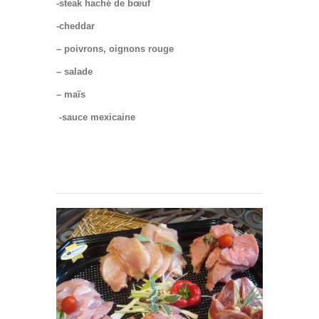
-steak haché de bœuf
-cheddar
– poivrons, oignons rouge
– salade
– maïs
-sauce mexicaine