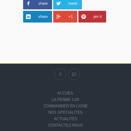
share
tweet
share
+1
pin it
ACCUEIL
LA FERME LUX
COMMANDER EN LIGNE
NOS SPÉCIALITÉS
ACTUALITÉS
CONTACTEZ-NOUS