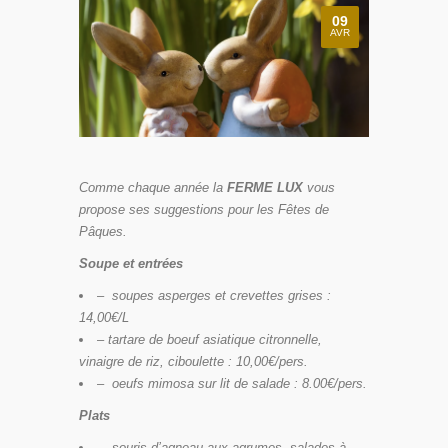
09
AVR
Comme chaque année la
FERME LUX
vous
propose ses suggestions pour les Fêtes de
Pâques.
Soupe et entrées
–
soupes asperges et crevettes grises :
14,00€/L
–
tartare de boeuf asiatique citronnelle,
vinaigre de riz, ciboulette : 10,00€/pers.
–
oeufs mimosa sur lit de salade : 8.00€/pers.
Plats
–
souris d’agneau aux agrumes, salades à