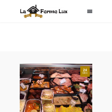
Articles posted by
"bographik"
Home
Articles Posted by bographik
24
DÉC