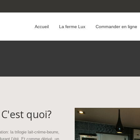
Accueil
La ferme Lux
Commander en ligne
 C'est quoi?
on: la trilogie lait-crème-beurre,
urant l’été. Et comme dérivé, un