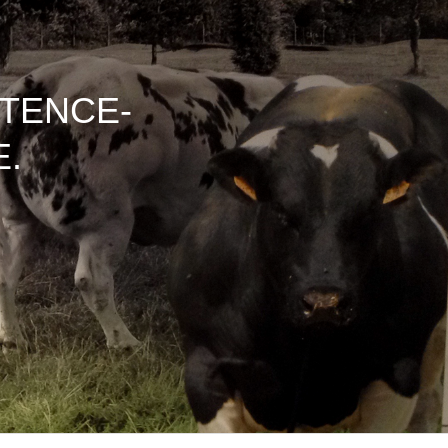
ETENCE-
E.