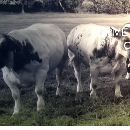
FERME 
C