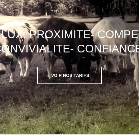
LUX: PROXIMITE- COMP
ONVIVIALITE- CONFIANC
VOIR NOS TARIFS