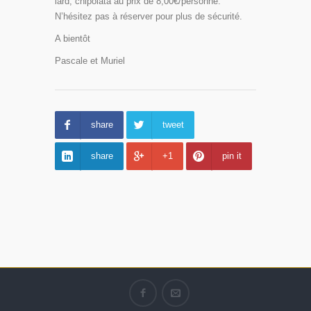
lard, chipolata au prix de 8,00€/personne.
N’hésitez pas à réserver pour plus de sécurité.
A bientôt
Pascale et Muriel
share
tweet
share
+1
pin it